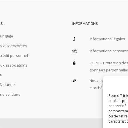
ES
INFORMATIONS
sur gage
Informations légales
s aux enchères
Informations consom
crédit personnel
RGPD – Protection de
aux associations
données personnelle
60
Nos appels d’offres –
Marianne
marchés publics
ne solidaire
Pour offrir 
cookies pou
consentir à
comportement
ou de retire
caractéristi