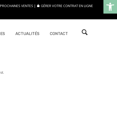
Ouvrir la
 PROCHAINES VENTES
GÉRER VOTRE CONTRAT EN LIGNE
RES
ACTUALITÉS
CONTACT
st.